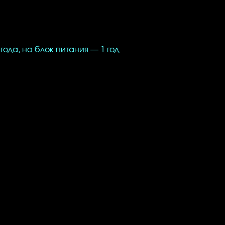
к питания с вилкой под розетку
ки для стола и крепление для стены
года, на блок питания — 1 год
вить светильник любого цвета из нашей
берите цвет выше.