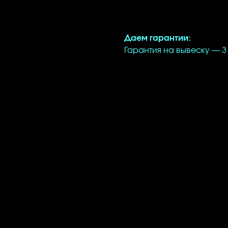
✲ В комплект входит: бло
✲ 2 вида крепления: нож
Даем гарантии:
Гарантия на вывеску — 3 
ВАЖНО!
Мы можем изгото
палитры. Для этого — вы