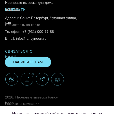
Неоновые вывески для дома
Контакты
КОНТАКТЫ
Адрес: г. Санкт-Петербург, Чугунная улица,
14К
Посмотреть на карте
Телефон:
+7 (931) 000-77-88
Email:
info@fancyneon.ru
СВЯЗАТЬСЯ С
НАМИ
НАПИШИТЕ НАМ
*
2026, Неоновые вывески Fancy
Neon
Реквизиты компании
Политика конфиденциальности
Используя данный сайт, вы даете согласие на