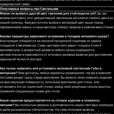
прикроватной тумбе.
Популярные вопросы про Светильник
Можно ли выбрать другой цвет свечения для этой модели губ?
Да, мы
можем изготовить этот декоративный светильник абсолютно любого цвета из
нашей палитры. Вам достаточно выбрать желаемый цвет выше перед
оформлением заказа, и наши мастера соберут вывеску в нужном вам оттенке.
Каковы параметры акрилового основания и толщина неонового шнура?
Конструкция собирается на прочной прозрачной подложке из акрила
толщиной 3 миллиметра. Сама световая нить имеет толщину 6 или 8
миллиметров, а конкретный диаметр гибкого неона подбирается
автоматически в зависимости от итогового размера вывески для достижения
идеальной четкости контура.
Как лучше закрепить или установить неоновый светильник Губы в
интерьере?
Вам доступны любые варианты размещения, так как в комплект
поставки входит сразу 2 вида крепления. Вы можете легко повесить изделие
на вертикальную поверхность, используя крепление для стены, или
установить его на туалетный столик, комод либо рецепцию салона красоты,
применяя специальные ножки для стола.
Какая гарантия предоставляется на готовое изделие и элементы
питания?
Мы полностью уверены в долговечности наших световых приборов
и даем расширенные обязательства. На саму неоновую вывеску