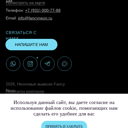
14К
Посмотреть на карте
Телефон:
+7 (931) 000-77-88
Email:
info@fancyneon.ru
СВЯЗАТЬСЯ С
НАМИ
НАПИШИТЕ НАМ
*
2026, Неоновые вывески Fancy
Neon
Реквизиты компании
Политика конфиденциальности
Используя данный сайт, вы даете согласие на
Согласие на обработку персональных данных
использование файлов cookie, помогающих нам
© Создание сайта
сделать его удобнее для вас
*Instagram принадлежит компании Meta, признанной
экстремистской и запрещённой на территории РФ
ПРИНЯТЬ И ЗАКРЫТЬ