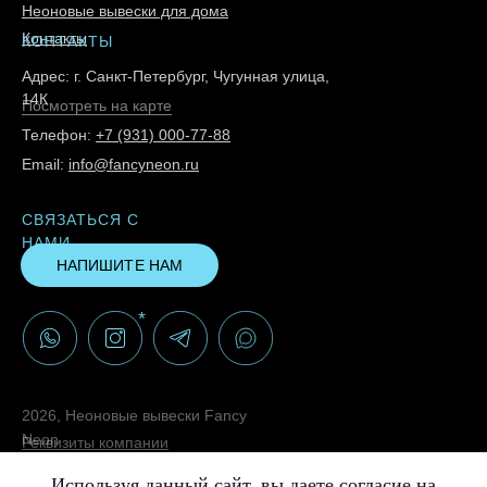
Неоновые вывески для дома
Контакты
КОНТАКТЫ
Адрес: г. Санкт-Петербург, Чугунная улица,
14К
Посмотреть на карте
Телефон:
+7 (931) 000-77-88
Email:
info@fancyneon.ru
СВЯЗАТЬСЯ С
НАМИ
НАПИШИТЕ НАМ
*
2026, Неоновые вывески Fancy
Neon
Реквизиты компании
Политика конфиденциальности
Используя данный сайт, вы даете согласие на