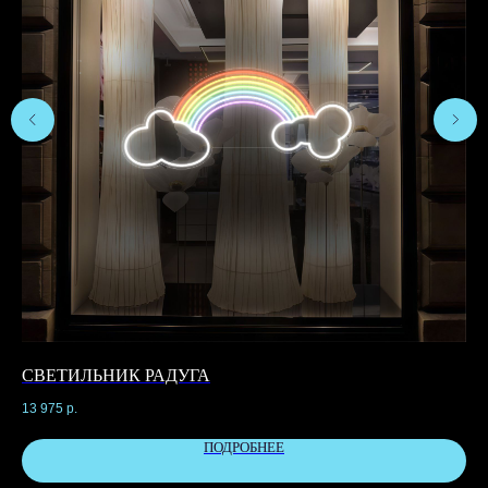
СВЕТИЛЬНИК РАДУГА
С
13 975
р.
6 8
ПОДРОБНЕЕ