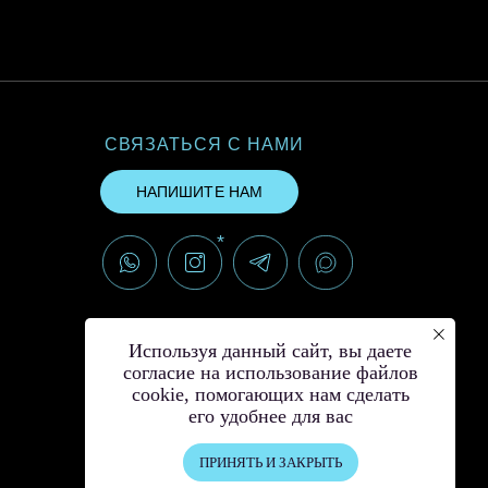
СВЯЗАТЬСЯ С НАМИ
НАПИШИТЕ НАМ
*
*Instagram принадлежит компании
Meta, признанной экстремистской и
Используя данный сайт, вы даете
запрещённой на территории РФ
согласие на использование файлов
cookie, помогающих нам сделать
его удобнее для вас
ПРИНЯТЬ И ЗАКРЫТЬ
© Создание сайта