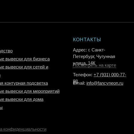
КОНТАКТЫ
Адрес: г. Санкт-
одство
Петербург, Чугунная
е вывески для бизнеса
улица, 14К
Посмотреть на карте
е вывески для сетей и
Телефон:
+7 (931) 000-77-
в
88
я контурная подсветка
Email:
info@fancyneon.ru
е вывески для мероприятий
ые вывески для дома
ты
а конфиденциальности