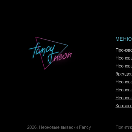
МЕНЮ
Произв
Неоновы
Неоновы
брендо
Неонова
Неоновы
Неонов
Контак
2026, Неоновые вывески Fancy
Политик