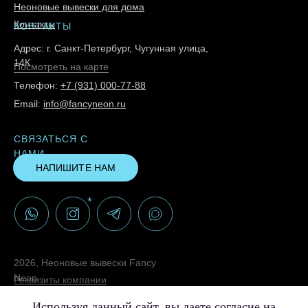
Неоновые вывески для дома
Контакты
КОНТАКТЫ
Адрес: г. Санкт-Петербург, Чугунная улица,
14К
Посмотреть на карте
Телефон:
+7 (931) 000-77-88
Email:
info@fancyneon.ru
СВЯЗАТЬСЯ С
НАМИ
НАПИШИТЕ НАМ
*
2026, Неоновые вывески Fancy
Neon
Реквизиты компании
Политика конфиденциальности
Используя данный сайт, вы даете согласие на