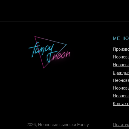
МЕНЮ
Произв
Неоновы
Неоновы
брендо
Неонова
Неоновы
Неонов
Контак
2026, Неоновые вывески Fancy
Политик