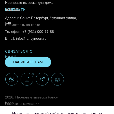
Неоновые вывески для дома
Контакты
КОНТАКТЫ
Адрес: г. Санкт-Петербург, Чугунная улица,
14К
Посмотреть на карте
Телефон:
+7 (931) 000-77-88
Email:
info@fancyneon.ru
СВЯЗАТЬСЯ С
НАМИ
НАПИШИТЕ НАМ
*
2026, Неоновые вывески Fancy
Neon
Реквизиты компании
Политика конфиденциальности
Используя данный сайт, вы даете согласие на