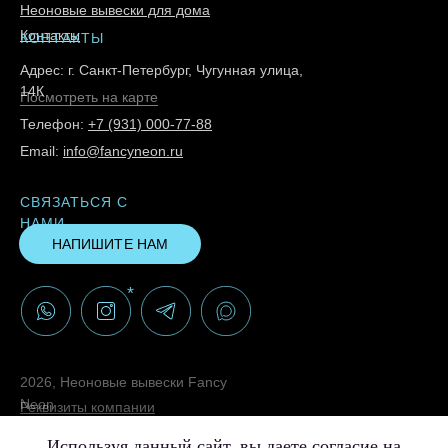
Неоновые вывески для дома
Контакты
КОНТАКТЫ
Адрес: г. Санкт-Петербург, Чугунная улица,
14К
Посмотреть на карте
Телефон:
+7 (931) 000-77-88
Email:
info@fancyneon.ru
СВЯЗАТЬСЯ С
НАМИ
НАПИШИТЕ НАМ
*
2026, Неоновые вывески Fancy
Neon
Реквизиты компании
Политика конфиденциальности
Используя данный сайт, вы даете согласие на