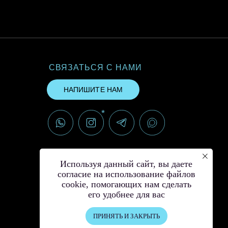
СВЯЗАТЬСЯ С НАМИ
НАПИШИТЕ НАМ
*
*Instagram принадлежит компании
Meta, признанной экстремистской и
Используя данный сайт, вы даете
запрещённой на территории РФ
согласие на использование файлов
cookie, помогающих нам сделать
его удобнее для вас
ПРИНЯТЬ И ЗАКРЫТЬ
© Создание сайта