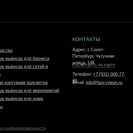
КОНТАКТЫ
Адрес: г. Санкт-
одство
Петербург, Чугунная
е вывески для бизнеса
улица, 14К
Посмотреть на карте
е вывески для сетей и
Телефон:
+7 (931) 000-77-
в
88
я контурная подсветка
Email:
info@fancyneon.ru
е вывески для мероприятий
ые вывески для дома
ты
а конфиденциальности