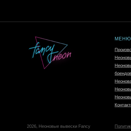
МЕНЮ
Произв
Неоновы
Неоновы
брендо
Неонова
Неоновы
Неонов
Контак
2026, Неоновые вывески Fancy
Политик