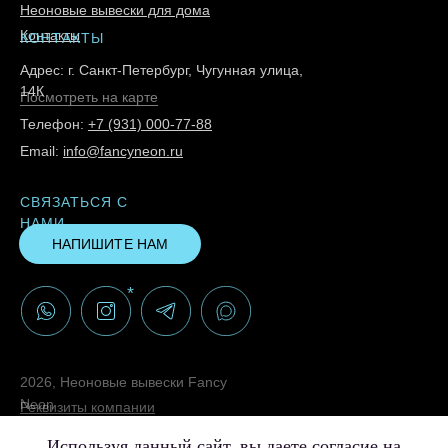
Неоновые вывески для дома
Контакты
КОНТАКТЫ
Адрес: г. Санкт-Петербург, Чугунная улица,
14К
Посмотреть на карте
Телефон:
+7 (931) 000-77-88
Email:
info@fancyneon.ru
СВЯЗАТЬСЯ С
НАМИ
НАПИШИТЕ НАМ
*
2026, Неоновые вывески Fancy
Neon
Реквизиты компании
Политика конфиденциальности
Используя данный сайт, вы даете согласие на