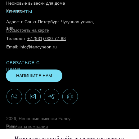
Неоновые вывески для дома
Контакты
КОНТАКТЫ
Адрес: г. Санкт-Петербург, Чугунная улица,
14К
Посмотреть на карте
Телефон:
+7 (931) 000-77-88
Email:
info@fancyneon.ru
СВЯЗАТЬСЯ С
НАМИ
НАПИШИТЕ НАМ
*
2026, Неоновые вывески Fancy
Neon
Реквизиты компании
Политика конфиденциальности
Используя данный сайт, вы даете согласие на