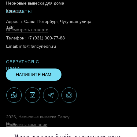
Неоновые вывески для дома
Контакты
КОНТАКТЫ
Адрес: г. Санкт-Петербург, Чугунная улица,
14К
Посмотреть на карте
Телефон:
+7 (931) 000-77-88
Email:
info@fancyneon.ru
СВЯЗАТЬСЯ С
НАМИ
НАПИШИТЕ НАМ
*
2026, Неоновые вывески Fancy
Neon
Реквизиты компании
Политика конфиденциальности
Используя данный сайт, вы даете согласие на