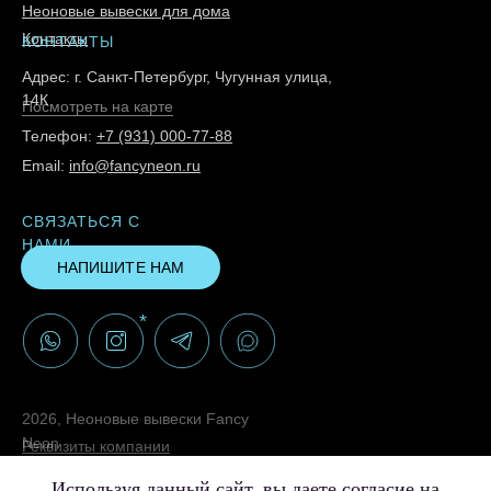
Неоновые вывески для дома
Контакты
КОНТАКТЫ
Адрес: г. Санкт-Петербург, Чугунная улица,
14К
Посмотреть на карте
Телефон:
+7 (931) 000-77-88
Email:
info@fancyneon.ru
СВЯЗАТЬСЯ С
НАМИ
НАПИШИТЕ НАМ
*
2026, Неоновые вывески Fancy
Neon
Реквизиты компании
Политика конфиденциальности
Используя данный сайт, вы даете согласие на