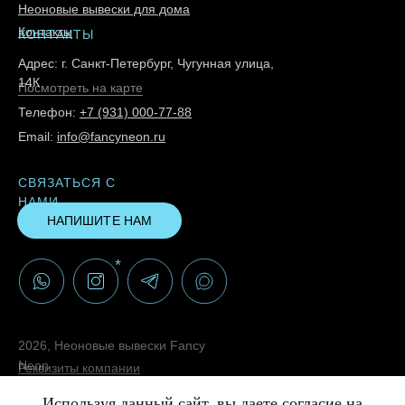
Неоновые вывески для дома
Контакты
КОНТАКТЫ
Адрес: г. Санкт-Петербург, Чугунная улица,
14К
Посмотреть на карте
Телефон:
+7 (931) 000-77-88
Email:
info@fancyneon.ru
СВЯЗАТЬСЯ С
НАМИ
НАПИШИТЕ НАМ
*
2026, Неоновые вывески Fancy
Neon
Реквизиты компании
Политика конфиденциальности
Используя данный сайт, вы даете согласие на