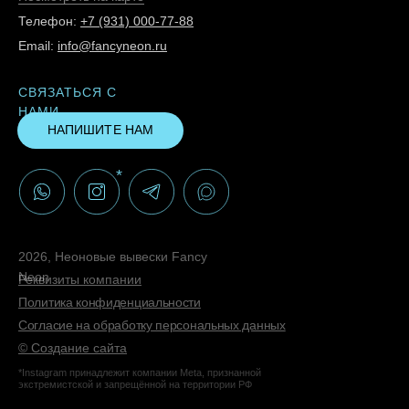
Телефон:
+7 (931) 000-77-88
Email:
info@fancyneon.ru
СВЯЗАТЬСЯ С
НАМИ
НАПИШИТЕ НАМ
*
2026, Неоновые вывески Fancy
Neon
Реквизиты компании
Политика конфиденциальности
Согласие на обработку персональных данных
© Создание сайта
*Instagram принадлежит компании Meta, признанной
экстремистской и запрещённой на территории РФ