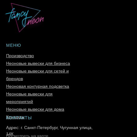
действует гарантия 3 года, а на идущий в комплекте блок
питания распространяется гарантия 1 год, что позволяет
использовать светильник и после праздника в качестве
домашнего декора.
МЕНЮ
Производство
Неоновые вывески для бизнеса
Неоновые вывески для сетей и
брендов
Неоновая контурная подсветка
Неоновые вывески для
мероприятий
Неоновые вывески для дома
Контакты
КОНТАКТЫ
Адрес: г. Санкт-Петербург, Чугунная улица,
14К
Посмотреть на карте