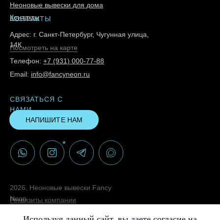
Неоновые вывески для дома
Контакты
КОНТАКТЫ
Адрес: г. Санкт-Петербург, Чугунная улица,
14К
Посмотреть на карте
Телефон:
+7 (931) 000-77-88
Email:
info@fancyneon.ru
СВЯЗАТЬСЯ С
НАМИ
НАПИШИТЕ НАМ
*
2026, Неоновые вывески Fancy
Neon
Реквизиты компании
Политика конфиденциальности
Используя данный сайт, вы даете согласие на