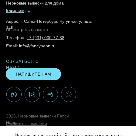
Неоновые вывески для дома
Контакты
КОНТАКТЫ
Адрес: г. Санкт-Петербург, Чугунная улица,
14К
Посмотреть на карте
Телефон:
+7 (931) 000-77-88
Email:
info@fancyneon.ru
СВЯЗАТЬСЯ С
НАМИ
НАПИШИТЕ НАМ
*
2026, Неоновые вывески Fancy
Neon
Реквизиты компании
Политика конфиденциальности
Используя данный сайт, вы даете согласие на