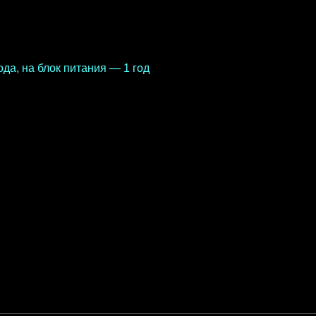
питания с вилкой под розетку
 для стола и крепление для стены
ода, на блок питания — 1 год
ить светильник любого цвета из нашей
ерите цвет выше.