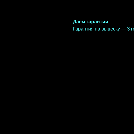
✲ В комплект входит: блок 
✲ 2 вида крепления: ножки
Даем гарантии:
Гарантия на вывеску — 3 г
ВАЖНО!
Мы можем изготов
палитры. Для этого — выб